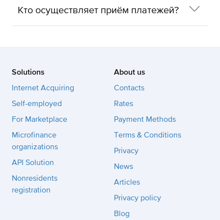
регистрации.
Кто осуществляет приём платежей?
Приём платежей выполняет БПА ПА «Пэй Эни
Вэй» (ИНН 7729649484). Юридический адрес:
Республика Марий Эл, г. Йошкар-Ола,
ул. Гоголя, д. 2. Оператор действует
на основании лицензии № 3508-К на перевод
Solutions
About us
денежных средств и договора № 07_1/2021-
БПА ПА от 29.11.2021.
Internet Acquiring
Contacts
Self-employed
Rates
Если у вас есть вопросы, свяжитесь с нами
по телефону
+7 495 646-58-48
или напишите
For Marketplace
Payment Methods
на почту
help@payanyway.ru
.
Microfinance
Terms & Conditions
organizations
Privacy
API Solution
News
Nonresidents
Articles
registration
Privacy policy
Blog