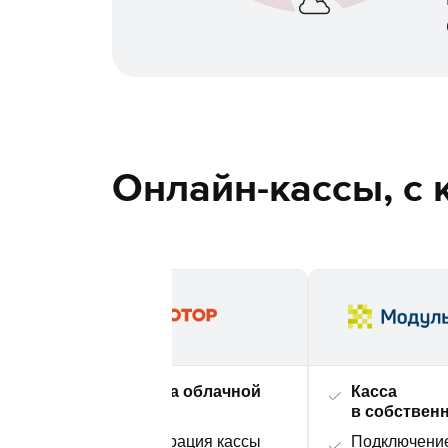
Онлайн-кассы, с
Аренда облачной
Касса
сть
кассы
в собствен
у
Регистрация кассы
Подключени