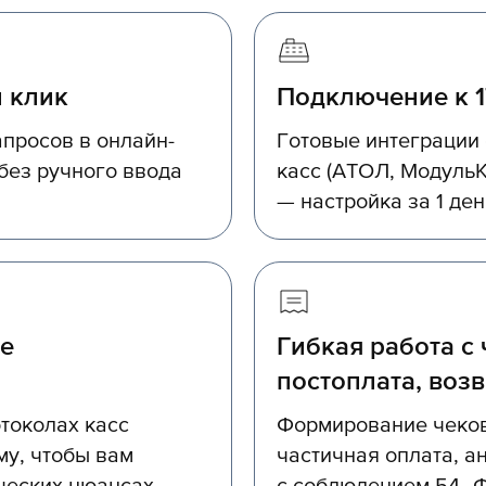
 клик
Подключение к 1
просов в онлайн-
Готовые интеграции
без ручного ввода
касс (АТОЛ, МодульК
— настройка за 1 ден
е
Гибкая работа с 
постоплата, воз
токолах касс
Формирование чеков
му, чтобы вам
частичная оплата, а