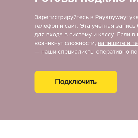
Зарегистрируйтесь в Payanyway: ук
телефон и сайт. Эта учётная запись
для входа в систему и кассу. Если 
возникнут сложности,
напишите в т
— наши специалисты оперативно по
Подключить