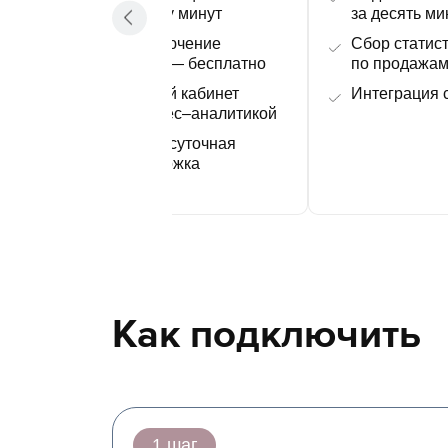
за пару минут
за десять ми
ПО
Подключение
Сбор статис
сс
к ОФД — бесплатно
по продажа
т
Личный кабинет
Интеграция 
с бизнес–аналитикой
Круглосуточная
поддержка
Как подключить
1 шаг