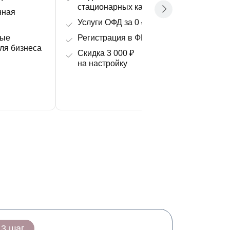
стационарных касс
нная
Подключ
Услуги ОФД за 0 ₽
к 1С
ные
Регистрация в ФНС
Фискали
ля бизнеса
Скидка 3 000 ₽
Разрабо
на настройку
3 шаг