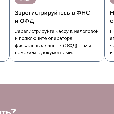
Зарегистрируйтесь в ФНС
Н
и ОФД
с
Зарегистрируйте кассу в налоговой
П
и подключите оператора
а
фискальных данных (ОФД) — мы
ч
поможем с документами.
и
ть?