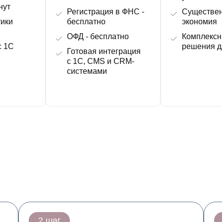
нут
Регистрация в ФНС -
Существе
тики
бесплатно
экономия
м
ОФД - бесплатно
Комплекс
с 1С
решения д
Готовая интеграция
с 1C, CMS и CRM-
системами
2 шаг