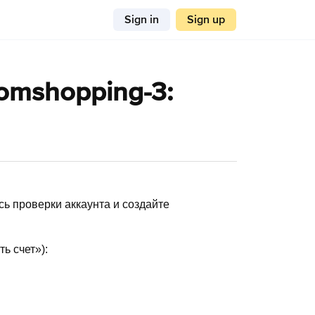
Sign in
Sign up
omshopping-3:
ь проверки аккаунта и создайте
ь счет»):