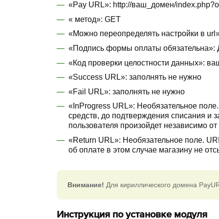
«Pay URL»: http://ваш_домен/index.php?o
« метод»: GET
«Можно переопределять настройки в url»
«Подпись формы оплаты обязательна»: 
«Код проверки целостности данных»: ва
«Success URL»: заполнять не нужно
«Fail URL»: заполнять не нужно
«InProgress URL»: Необязательное поле
средств, до подтверждения списания и 
пользователя произойдет независимо от 
«Return URL»: Необязательное поле. URL
об оплате в этом случае магазину не отс
Внимание!
Для кириллического домена PayUR
Инструкция по установке модуля