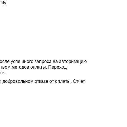
ify
после успешного запроса на авторизацию
ством методов оплаты. Переход
те.
и добровольном отказе от оплаты. Отчет