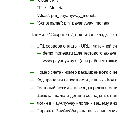
"Code": MNT
"Title": Moneta
"Alias": pm_payanyway_moneta
"Script name": pm_payanyway_moneta
Нажмите "Сохранить", появится вкладка "К
URL сервера оплаты - URL платежной си
demo.moneta.ru (для тестового аккаун
www.payanyway.ru (для рабочего акк
Номер счета - номер
расширенного
счет
Код проверки целостности данных - Код 
Тестовый режим - переход в режим тест
Валюта - валюта должна совпадать с ва
Логин в PayAnyWay - логин к вашему ак
Пароль в PayAnyWay - пароль к вашему 