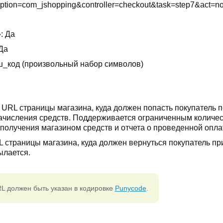
ption=com_jshopping&controller=checkout&task=step7&act=not
: Да
Да
ш_код (произвольный набор символов)
. URL страницы магазина, куда должен попасть покупатель 
зачисления средств. Поддерживается ограниченным количе
получения магазином средств и отчета о проведенной опла
 страницы магазина, куда должен вернуться покупатель пр
ылается.
L должен быть указан в кодировке
Punycode
.