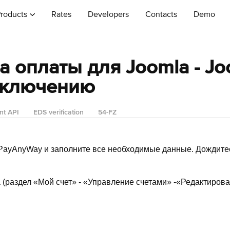
roducts
Rates
Developers
Contacts
Demo
 оплаты для Joomla - Jo
дключению
nt API
EDS verification
54-FZ
PayAnyWay и заполните все необходимые данные. Дождитес
 (раздел «Мой счет» - «Управление счетами» -«Редактироват