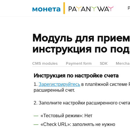
P
Модуль для приема
инструкция по по
CMS modules
Payment form
SDK
Mercha
Инструкция по настройке счета
1.
Зарегистрируйтесь
в платёжной системе 
расширенный счет.
2. Заполните настройки расширенного счета
«Тестовый режим»: Нет
«Check URL»: заполнять не нужно