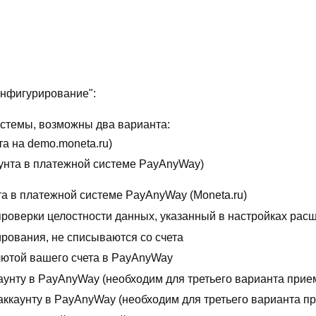
онфигурирование":
стемы, возможны два варианта:
та на demo.moneta.ru)
аунта в платежной системе PayAnyWay)
а в платежной системе PayAnyWay (Moneta.ru)
проверки целостности данных, указанный в настройках рас
ирования, не списываются со счета
лютой вашего счета в PayAnyWay
каунту в PayAnyWay (необходим для третьего варианта прие
аккаунту в PayAnyWay (необходим для третьего варианта п