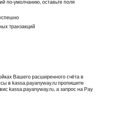
ний по-умолчанию, оставьте поля
 успешно
ных транзакций
ройках Вашего расширенного счёта в
ассы в kassa.payanyway.ru пропишите
ис kassa.payanyway.ru, а запрос на Pay