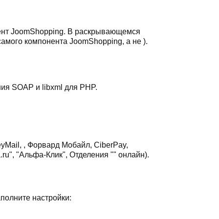
нент JoomShopping. В раскрывающемся
амого компонента JoomShopping, а не ).
ия SOAP и libxml для PHP.
yMail, , Форвард Мобайл, CiberPay,
.ru", "Альфа-Клик", Отделения "" онлайн).
аполните настройки: