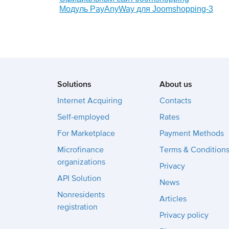
Модуль PayAnyWay для Joomshopping-3
Solutions
About us
Internet Acquiring
Contacts
Self-employed
Rates
For Marketplace
Payment Methods
Microfinance
Terms & Condition
organizations
Privacy
API Solution
News
Nonresidents
Articles
registration
Privacy policy