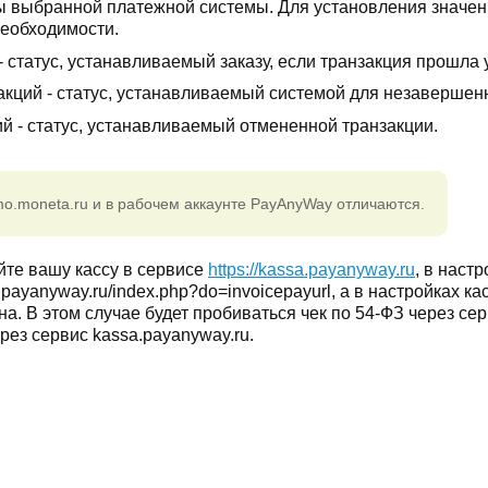
аторы выбранной платежной системы. Для установления значе
необходимости.
- статус, устанавливаемый заказу, если транзакция прошла
акций - статус, устанавливаемый системой для незавершен
й - статус, устанавливаемый отмененной транзакции.
.moneta.ru и в рабочем аккаунте PayAnyWay отличаются.
йте вашу кассу в сервисе
https://kassa.payanyway.ru
, в наст
.payanyway.ru/index.php?do=invoicepayurl, а в настройках к
. В этом случае будет пробиваться чек по 54-ФЗ через серв
рез сервис kassa.payanyway.ru.