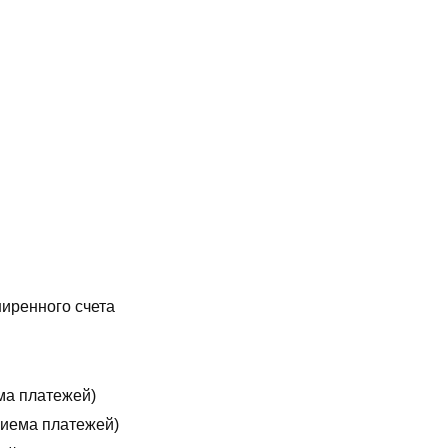
ширенного счета
ма платежей)
риема платежей)