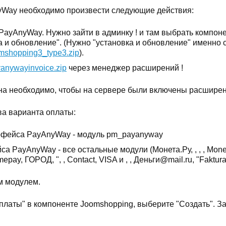
nyWay необходимо произвести следующие действия:
PayAnyWay. Нужно зайти в админку ! и там выбрать компо
и обновление". (Нужно "установка и обновление" именно с
mshopping3_type3.zip
).
anywayinvoice.zip
через менеджер расширений !
на необходимо, чтобы на сервере были включены расширен
ва варианта оплаты:
рфейса PayAnyWay - модуль pm_payanyway
 PayAnyWay - все остальные модули (Монета.Ру, , , , Mone
ay, ГОРОД, ", , Contact, VISA и , , Деньги@mail.ru, "Faktura
м модулем.
платы" в компоненте Joomshopping, выберите "Создать". З