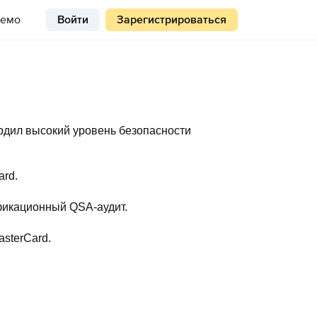
емо
Войти
Зарегистрироваться
дил высокий уровень безопасности
ard.
фикационный QSA-аудит.
asterCard.