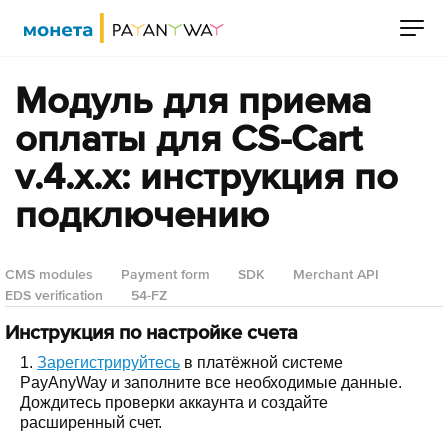
Модуль для приема
оплаты для CS-Cart
v.4.x.x: инструкция по
подключению
CMS modules
Payment form
SDK
Merchant API
EDS verification
54-FZ
Инструкция по настройке счета
1.
Зарегистрируйтесь
в платёжной системе
PayAnyWay и заполните все необходимые данные.
Дождитесь проверки аккаунта и создайте
расширенный счет.