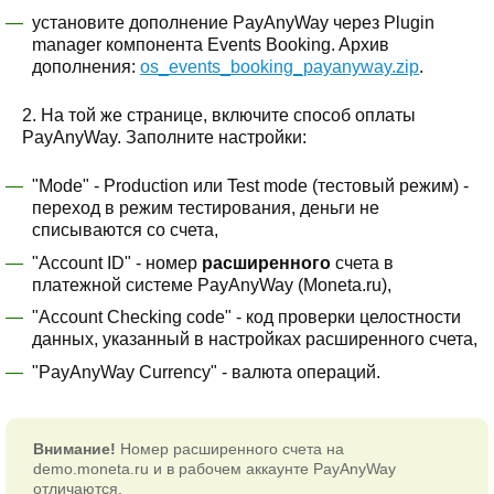
установите дополнение PayAnyWay через Plugin
manager компонента Events Booking. Aрхив
дополнения:
os_events_booking_payanyway.zip
.
2. На той же странице, включите способ оплаты
PayAnyWay. Заполните настройки:
"Mode" - Production или Test mode (тестовый режим) -
переход в режим тестирования, деньги не
списываются со счета,
"Account ID" - номер
расширенного
счета в
платежной системе PayAnyWay (Moneta.ru),
"Account Checking code" - код проверки целостности
данных, указанный в настройках расширенного счета,
"PayAnyWay Currency" - валюта операций.
Внимание!
Номер расширенного счета на
demo.moneta.ru и в рабочем аккаунте PayAnyWay
отличаются.