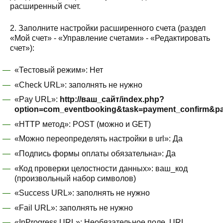
расширенный счет.
2. Заполните настройки расширенного счета (раздел
«Мой счет» - «Управление счетами» - «Редактировать
счет»):
«Тестовый режим»: Нет
«Check URL»: заполнять не нужно
«Pay URL»:
http://ваш_сайт/index.php?
option=com_eventbooking&task=payment_confirm&
«HTTP метод»: POST (можно и GET)
«Можно переопределять настройки в url»: Да
«Подпись формы оплаты обязательна»: Да
«Код проверки целостности данных»: ваш_код
(произвольный набор символов)
«Success URL»: заполнять не нужно
«Fail URL»: заполнять не нужно
«InProgress URL»: Необязательное поле. URL