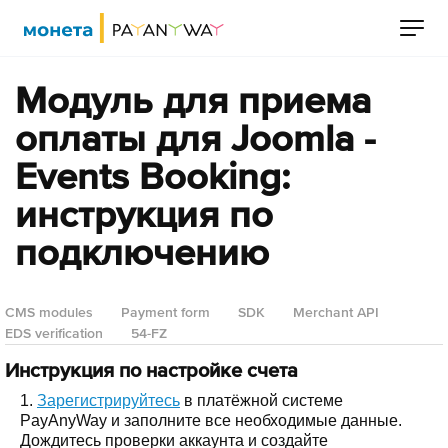
Модуль для приема
оплаты для Joomla -
Events Booking:
инструкция по
подключению
CMS modules
Payment form
SDK
Merchant API
EDS verification
54-FZ
Инструкция по настройке счета
1.
Зарегистрируйтесь
в платёжной системе
PayAnyWay и заполните все необходимые данные.
Дождитесь проверки аккаунта и создайте