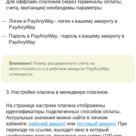
Для оффлайн платежей (через терминалы оплаты,
счета, квитанции) необходимы параметры:
Логин в PayAnyWay - логин к вашему аккаунту в
PayAnyWay
Пароль в PayAnyWay - пароль к вашему аккаунту в
PayAnyWay
Внимание!
Номер расширенного счета на
demo.moneta.ru и в рабочем аккаунте PayAnyWay
отличаются.
3. Настройки плагина в менеджере плагинов.
На странице настроек плагина отображены
идентификаторы подключенных способов оплаты.
Актуальные значения можно найти в личном
кабинете:
рабочий аккаунт
или
тестовый аккаунт
. При
переходе по ссылке, выходит окно в который
необходимо вписать произвольную сумму (100 или