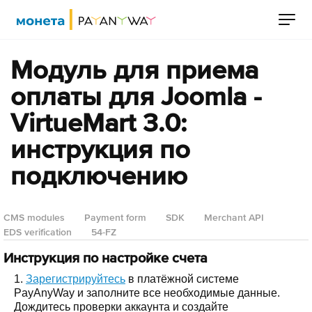
Модуль для приема
оплаты для Joomla -
VirtueMart 3.0:
инструкция по
подключению
CMS modules
Payment form
SDK
Merchant API
EDS verification
54-FZ
Инструкция по настройке счета
1.
Зарегистрируйтесь
в платёжной системе
PayAnyWay и заполните все необходимые данные.
Дождитесь проверки аккаунта и создайте