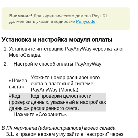
Внимание!
Для кириллического домена PayURL
должен быть указан в кодировке
Punycode
.
Установка и настройка модуля оплаты
Установите интеграцию PayAnyWay через каталог
МоегоСклада.
Настройте способ оплаты PayAnyWay:
Укажите номер расширенного
«Номер
счета в платежной системе
счета»
PayAnyWay (Moneta).
«Код
Код проверки целостности
проверки
данных, указанный в настройках
данных»
расширенного счета.
Нажмите «Сохранить».
В ЛК мерчанта (администратора) моего склада
3.1. в правом верхем углу зайти в "настроки" через