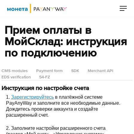
Прием оплаты в
МойСклад: инструкция
по подключению
CMS modules
Payment form
SDK
Merchant API
EDS verification
54-FZ
Инструкция по настройке счета
1.
Зарегистрируйтесь
в платёжной системе
PayAnyWay и заполните все необходимые данные.
Дождитесь проверки аккаунта и создайте
расширенный счет.
2. Заполните настройки расширенного счета