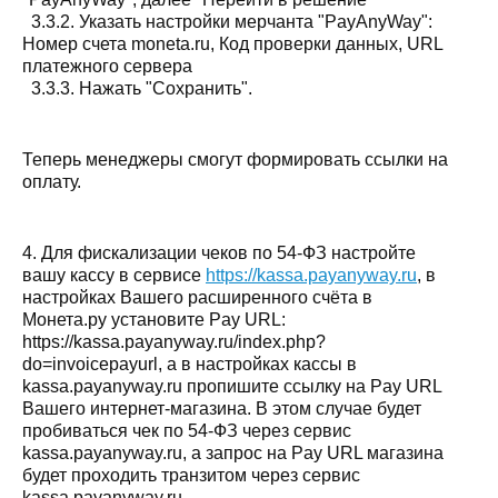
3.3.2. Указать настройки мерчанта "PayAnyWay":
Номер счета moneta.ru, Код проверки данных, URL
платежного сервера
3.3.3. Нажать "Сохранить".
Теперь менеджеры смогут формировать ссылки на
оплату.
4. Для фискализации чеков по 54-ФЗ настройте
вашу кассу в сервисе
https://kassa.payanyway.ru
, в
настройках Вашего расширенного счёта в
Монета.ру установите Pay URL:
https://kassa.payanyway.ru/index.php?
do=invoicepayurl, а в настройках кассы в
kassa.payanyway.ru пропишите ссылку на Pay URL
Вашего интернет-магазина. В этом случае будет
пробиваться чек по 54-ФЗ через сервис
kassa.payanyway.ru, а запрос на Pay URL магазина
будет проходить транзитом через сервис
kassa.payanyway.ru.