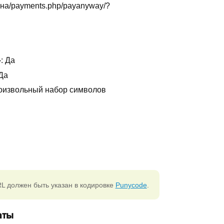
ина/payments.php/payanyway/?
: Да
Да
роизвольный набор символов
L должен быть указан в кодировке
Punycode
.
аты