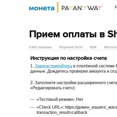
P
Прием оплаты в Sh
CMS modules
Payment form
SDK
Mercha
Инструкция по настройке счета
1.
Зарегистрируйтесь
в платёжной системе 
данные. Дождитесь проверки аккаунта и со
2. Заполните настройки расширенного счета
«Редактировать счет»):
«Тестовый режим»: Нет
«Check URL»: https://домен_вашего_маг
transaction_result=callback