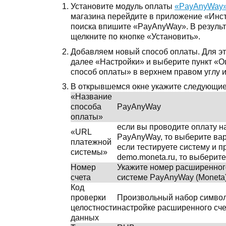
Установите модуль оплаты
«PayAnyWay
магазина перейдите в приложение «Инст
поиска впишите «PayAnyWay». В результа
щелкните по кнопке «Установить».
Добавляем новый способ оплаты. Для это
далее «Настройки» и выберите пункт «
способ оплаты» в верхнем правом углу 
В открывшемся окне укажите следующие
«Название
способа
PayAnyWay
оплаты»
если вы проводите оплату на
«URL
PayAnyWay, то выберите вар
платежной
если тестируете систему и 
системы»
demo.moneta.ru, то выберит
Номер
Укажите номер расширенног
счета
системе PayAnyWay (Moneta
Код
проверки
Произвольный набор символ
целостности
настройке расширенного сче
данных