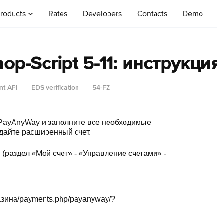
roducts
Rates
Developers
Contacts
Demo
op-Script 5-11: инструк
nt API
EDS verification
54-FZ
PayAnyWay и заполните все необходимые
здайте расширенный счет.
 (раздел «Мой счет» - «Управление счетами» -
азина/payments.php/payanyway/?